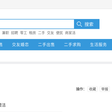
：
兼职
招聘
零工
租房
二手
交友
便民
商家活
售
交友婚恋
二手出售
二手求购
生活服务
操作：
收藏
举报
整洁