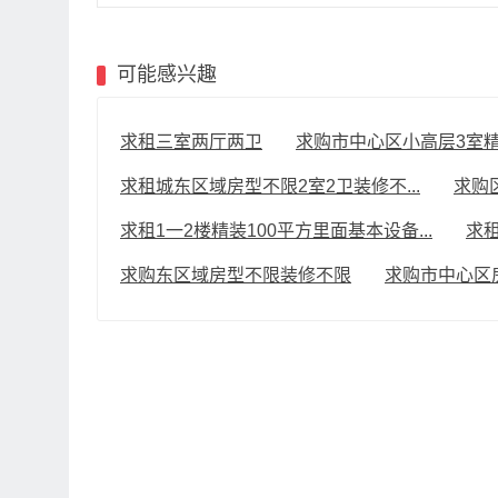
可能感兴趣
求租三室两厅两卫
求购市中心区小高层3室
求租城东区域房型不限2室2卫装修不...
求购
求租1一2楼精装100平方里面基本设备...
求
求购东区域房型不限装修不限
求购市中心区房