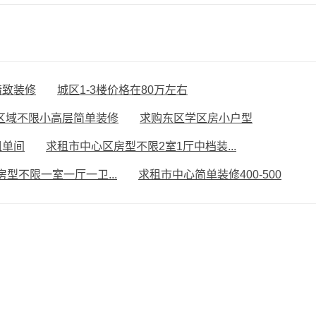
精致装修
城区1-3楼价格在80万左右
区域不限小高层简单装修
求购东区学区房小户型
租单间
求租市中心区房型不限2室1厅中档装...
型不限一室一厅一卫...
求租市中心简单装修400-500