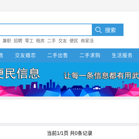
：
兼职
招聘
零工
租房
二手
交友
便民
商家活
售
交友婚恋
二手出售
二手求购
生活服务
当前1/1页 共0条记录